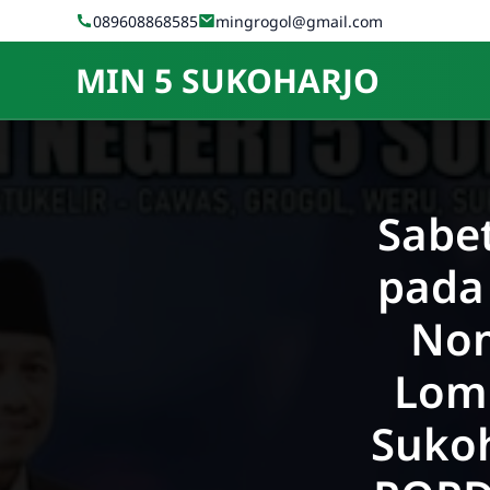
Skip to Content
089608868585
mingrogol@gmail.com
MIN 5 SUKOHARJO
Sabe
pada 
Nom
Lomp
Sukoh