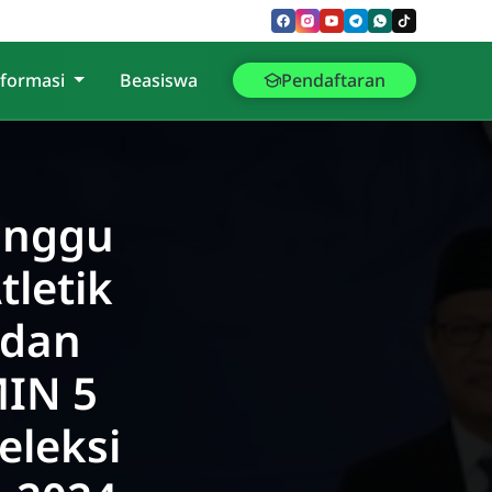
nformasi
Beasiswa
Pendaftaran
unggu
tletik
 dan
MIN 5
eleksi