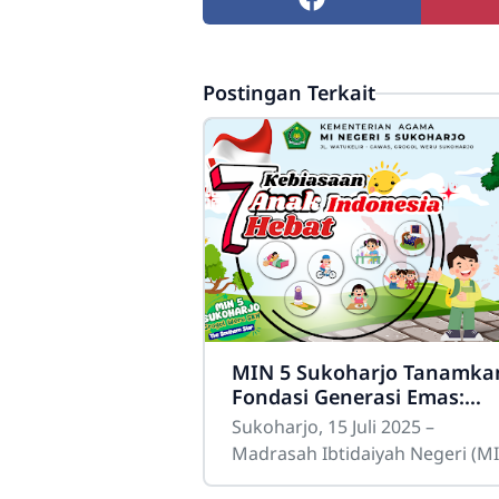
Postingan Terkait
MIN 5 Sukoharjo Tanamka
Fondasi Generasi Emas:
MATSAMA Kelas 1 Fokus
Sukoharjo, 15 Juli 2025 –
pada '7 Kebiasaan Anak
Madrasah Ibtidaiyah Negeri (M
Indonesia Hebat'
5 Sukoharjo sukses menggelar