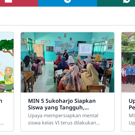
n
MIN 5 Sukoharjo Siapkan
Up
Siswa yang Tangguh,
Pe
Bertaqwa, Berakhlak Mulia
N
Upaya mempersiapkan mental
MI
dengan SBT dan Parenting
IN)
siswa kelas VI terus dilakukan
Up
oleh MIN 5 Sukoharjo dengan
Pe