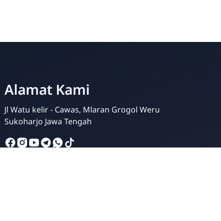
gelar di Madrasah Ibtidaiyah
MIN 5 Sukoharjo
geri 5 Sukoharjo. Upacara
Online
Alamat Kami
Jl Watu kelir - Cawas, Mlaran Grogol Weru
Sukoharjo Jawa Tengah