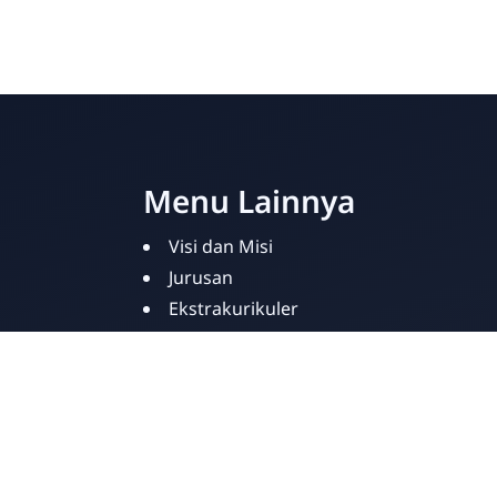
menyelenggarakan Spiritual
di
n
Building and Training (SBT) yang
Ne
Menu Lainnya
Visi dan Misi
Jurusan
Ekstrakurikuler
Fasilitas