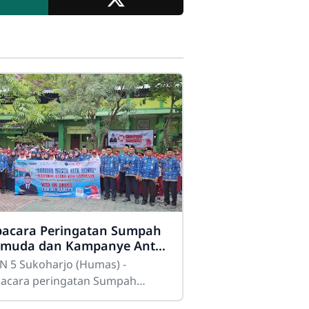
acara Peringatan Sumpah
muda dan Kampanye Anti
arkoba
N 5 Sukoharjo (Humas) -
acara peringatan Sumpah
muda pada tahun 2025 sukses