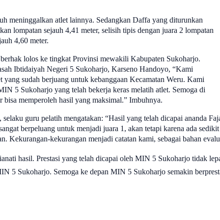
jauh meninggalkan atlet lainnya. Sedangkan Daffa yang diturunkan
an lompatan sejauh 4,41 meter, selisih tipis dengan juara 2 lompatan
jauh 4,60 meter.
 berhak lolos ke tingkat Provinsi mewakili Kabupaten Sukoharjo.
rasah Ibtidaiyah Negeri 5 Sukoharjo, Karseno Handoyo, “Kami
et yang sudah berjuang untuk kebanggaan Kecamatan Weru. Kami
MIN 5 Sukoharjo yang telah bekerja keras melatih atlet. Semoga di
ar bisa memperoleh hasil yang maksimal.” Imbuhnya.
 selaku guru pelatih mengatakan: “Hasil yang telah dicapai ananda Faja
angat berpeluang untuk menjadi juara 1, akan tetapi karena ada sediki
kan. Kekurangan-kekurangan menjadi catatan kami, sebagai bahan evalu
ti hasil. Prestasi yang telah dicapai oleh MIN 5 Sukoharjo tidak lepas 
MIN 5 Sukoharjo. Semoga ke depan MIN 5 Sukoharjo semakin berprest