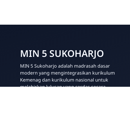
Masa Taaruf Siswa (MATSAMA)
bagi siswa/i kelas 1 tahun ajara
MIN 5 SUKOHARJO
MIN 5 Sukoharjo adalah madrasah dasar
modern yang mengintegrasikan kurikulum
Kemenag dan kurikulum nasional untuk
melahirkan lulusan yang cerdas secara
akademik dan berpondasi agama kuat. Sekolah
ini fokus pada pengembangan ilmu
pengetahuan umum yang relevan dan
pemahaman Islam yang mendalam, meliputi Al-
Qur'an, ibadah, dan pembentukan akhlak mulia
sejak dini.