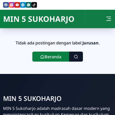
Skip to Content
MIN 5 SUKOHARJO
Tidak ada postingan dengan label
Jurusan
.
Beranda
MIN 5 SUKOHARJO
MIN 5 Sukoharjo adalah madrasah dasar modern yang
mengintegrasikan kurikulum Kemenag dan kurikulum