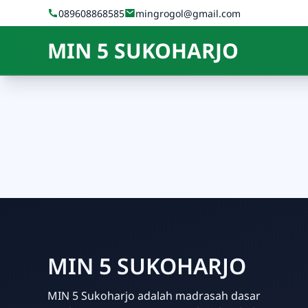
Skip to Content
089608868585
mingrogol@gmail.com
MIN 5 SUKOHARJO
MIN 5 SUKOHARJO
MIN 5 Sukoharjo adalah madrasah dasar