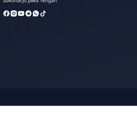
Sukoharjo Jawa Tengah
MIN 5 Sukoharjo
Online