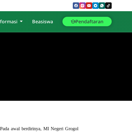
nformasi
Beasiswa
Pendaftaran
ada awal berdirinya, MI Negeri Grogol