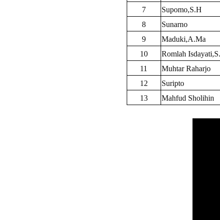
7
Supomo,S.H
8
Sunarno
9
Maduki,A.Ma
10
Romlah Isdayati,S.
11
Muhtar Raharjo
12
Suripto
13
Mahfud Sholihin