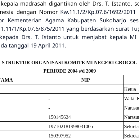
 kepala madrasah digantikan oleh Drs. T. Istanto, 
onesia dengan Nomor
Kw.11.1/2/Kp.07.6/1692/2011
tor Kementerian Agama Kabupaten Sukoharjo ses
1.11/1/Kp.07.6/875/2011 yang berdasarkan Surat Tu
epada Drs. T. Istanto untuk menjabat kepala M
da tanggal 19 April 2011.
STRUKTUR ORGANISASI KOMITE MI NEGERI GROGOL
PERIODE 2004 s/d 2009
NAMA
NIP
-
Ketua
-
Wakil 
-
Narasu
150145624
Narasu
197102181998031005
Sekretar
150397952
Sekretar