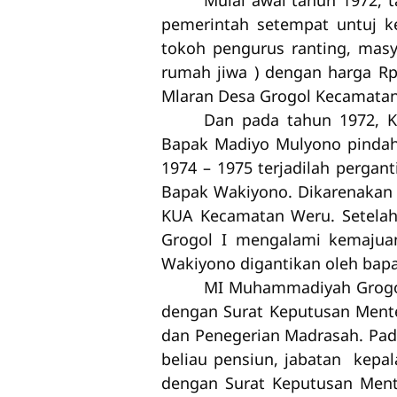
Mulai awal tahun 1972, 
pemerintah setempat untuj k
tokoh pengurus ranting, mas
rumah jiwa ) dengan harga Rp
Mlaran Desa Grogol Kecamatan
Dan pada tahun 1972, K
Bapak Madiyo Mulyono pindah 
1974 – 1975 terjadilah perga
Bapak Wakiyono. Dikarenakan
KUA Kecamatan Weru. Setelah
Grogol I mengalami kemajuan
Wakiyono digantikan oleh bap
MI Muhammadiyah Grogol 
dengan Surat Keputusan Ment
dan Penegerian Madrasah. Pada
beliau pensiun, jabatan kepal
dengan Surat Keputusan Men