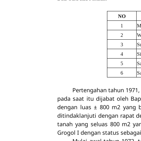
NO
1
M
2
W
3
Su
4
Si
5
Sa
6
S
Pertengahan tahun 1971,
pada saat itu dijabat oleh B
dengan luas ± 800 m2 yang be
ditindaklanjuti dengan rapat
tanah yang seluas 800 m2 ya
Grogol I dengan status sebaga