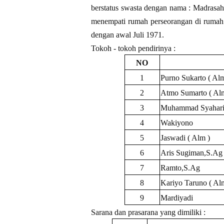
berstatus swasta dengan nama : Madrasa
menempati rumah perseorangan di ruma
dengan awal Juli 1971.
Tokoh - tokoh pendirinya :
NO
1
Purno Sukarto ( Alm
2
Atmo Sumarto ( Al
3
Muhammad Syahari 
4
Wakiyono
5
Jaswadi ( Alm )
6
Aris Sugiman,S.Ag
7
Ramto,S.Ag
8
Kariyo Taruno ( Al
9
Mardiyadi
Sarana dan prasarana yang dimiliki :