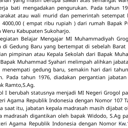
tanah yang masih berupa sawah atas semangat war
erja bati mengadakan pengurukan. Pada tahun 19
yarakat atau wali murid dan pemerintah setempat 
 4000,00 ( empat ribu rupiah ) dari rumah Bapak P
 Weru Kabupaten Sukoharjo.
egiatan Belajar Mengajar MI Muhammadiyah Grog
di Gedung Baru yang bertempat di sebelah Barat 
ntian pimpinan atau Kepala Sekolah dari Bapak Muh
 Bapak Muhammad Syahari melimpah alihkan jabat
 menempati gedung baru, semakin hari dari tah
. Pada tahun 1976, diadakan pergantian jabatan
ak Ramto,S.Ag.
I berubah statusnya menjadi MI Negeri Grogol pada
eri Agama Republik Indonesia dengan Nomor 107 
 saat itu, jabatan kepala madrasah masih dijabat o
a madrasah digantikan oleh bapak Widodo, S.Ag pa
teri Agama Republik Indonesia dengan Nomor
Kw.