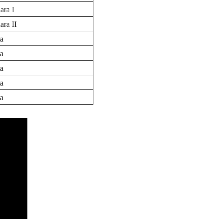
ara I
ra II
a
a
a
a
a