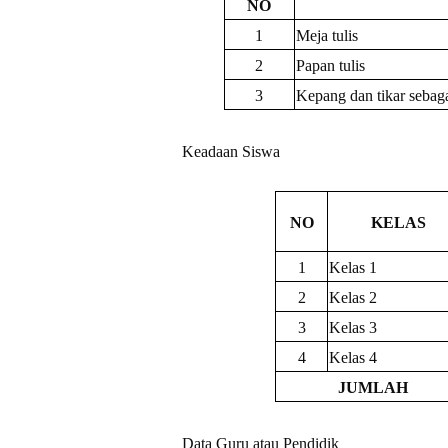
NO
1
Meja tulis
2
Papan tulis
3
Kepang dan tikar sebagai
Keadaan Siswa
NO
KELAS
1
Kelas 1
2
Kelas 2
3
Kelas 3
4
Kelas 4
JUMLAH
Data Guru atau Pendidik