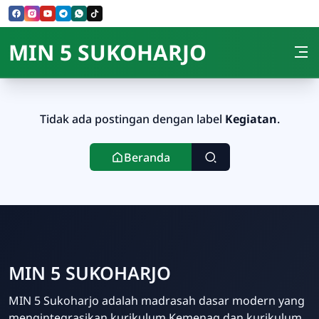
Skip to Content
MIN 5 SUKOHARJO
Tidak ada postingan dengan label
Kegiatan
.
Beranda
MIN 5 SUKOHARJO
MIN 5 Sukoharjo adalah madrasah dasar modern yang
mengintegrasikan kurikulum Kemenag dan kurikulum